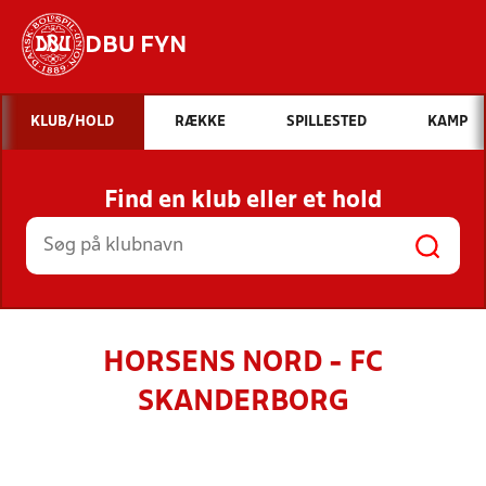
DBU FYN
Hvad vil du søge efter?
KLUB/HOLD
RÆKKE
SPILLESTED
KAMP
INDHOLD OG NYHEDER
Find en klub eller et hold
STILLINGER, RESULTATER, KLUBBER OG
HOLD
HORSENS NORD - FC
SKANDERBORG