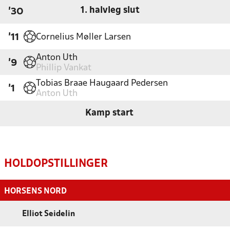
1. halvleg slut
'30
Cornelius Møller Larsen
'11
Anton Uth
'9
Phillip Vankat
Tobias Braae Haugaard Pedersen
'1
Anton Uth
Kamp start
HOLDOPSTILLINGER
HORSENS NORD
Elliot Seidelin