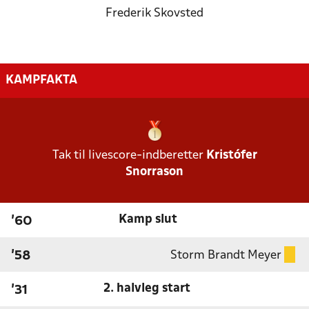
Frederik Skovsted
KAMPFAKTA
Tak til livescore-indberetter
Kristófer
Snorrason
Kamp slut
'60
Storm Brandt Meyer
'58
2. halvleg start
'31