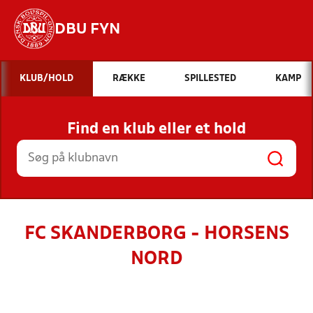
DBU FYN
Hvad vil du søge efter?
KLUB/HOLD
RÆKKE
SPILLESTED
KAMP
INDHOLD OG NYHEDER
Find en klub eller et hold
STILLINGER, RESULTATER, KLUBBER OG
HOLD
FC SKANDERBORG - HORSENS
NORD