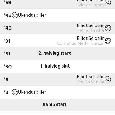
Elliot Seidelin
'59
Victor Larsen
Ukendt spiller
'43
Elliot Seidelin
'43
Elias Tröster
Elliot Seidelin
'31
Cornelius Møller Larsen
2. halvleg start
'31
1. halvleg slut
'30
Elliot Seidelin
'8
Phillip Vankat
Ukendt spiller
'3
Kamp start