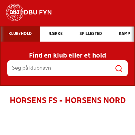
DBU FYN
Hvad vil du søge efter?
KLUB/HOLD
RÆKKE
SPILLESTED
KAMP
INDHOLD OG NYHEDER
Find en klub eller et hold
STILLINGER, RESULTATER, KLUBBER OG
HOLD
HORSENS FS - HORSENS NORD