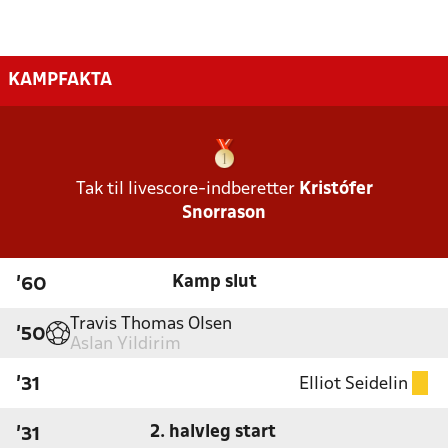
KAMPFAKTA
Tak til livescore-indberetter
Kristófer
Snorrason
Kamp slut
'60
Travis Thomas Olsen
'50
Aslan Yildirim
Elliot Seidelin
'31
2. halvleg start
'31