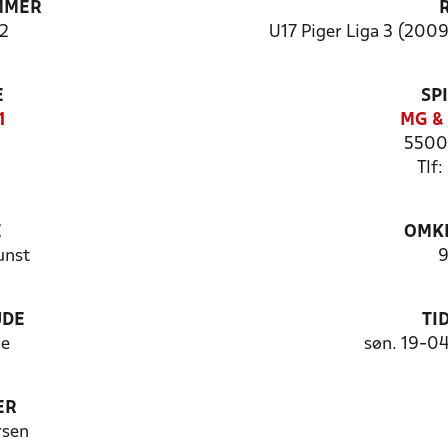
MMER
2
U17 Piger Liga 3 (200
E
SP
1
MG & 
5500 
Tlf:
E
OMKL
unst
9
UDE
TI
me
søn. 19-0
ER
rsen