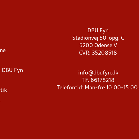
DBU Fyn
Stadionvej 50, opg. C
5200 Odense V
rne
CVR: 35208518
- DBU Fyn
info@dbufyn.dk
Tlf. 66178218
Telefontid: Man-fre 10.00-15.00
tik
k