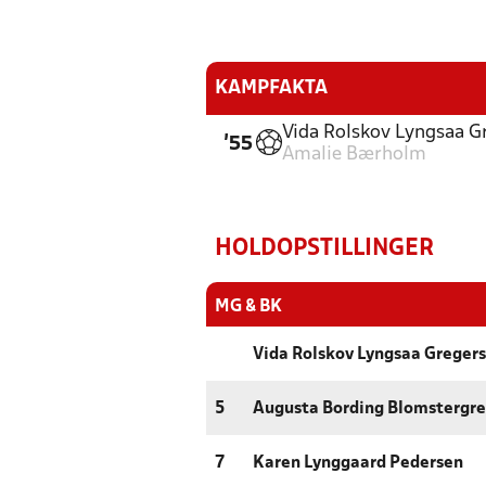
KAMPFAKTA
Vida Rolskov Lyngsaa G
'55
Amalie Bærholm
HOLDOPSTILLINGER
MG & BK
Vida Rolskov Lyngsaa Greger
5
Augusta Bording Blomstergr
7
Karen Lynggaard Pedersen