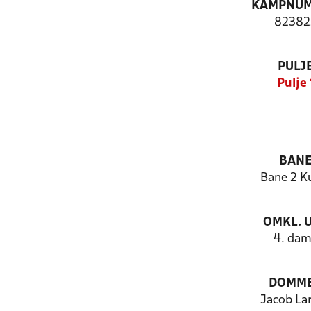
KAMPNU
82382
PULJ
Pulje 
BAN
Bane 2 K
OMKL. 
4. da
DOMM
Jacob La