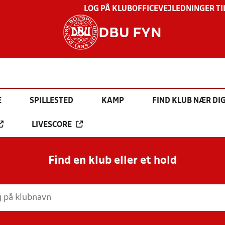
LOG PÅ KLUBOFFICE
VEJLEDNINGER TI
DBU FYN
E
SPILLESTED
KAMP
FIND KLUB NÆR DI
LIVESCORE
Find en klub eller et hold