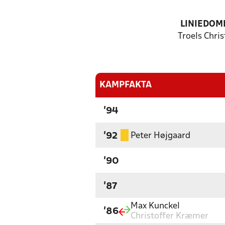
LINIEDOM
Troels Chri
KAMPFAKTA
'94
Peter Højgaard
'92
'90
'87
Max Kunckel
'86
Christoffer Kræmer