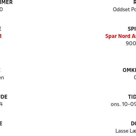
MMER
0
Oddset P
E
SP
1
Spar Nord A
900
E
OMKL
en
UDE
TI
 4
ons. 10-0
E
D
Lasse L