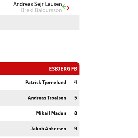
Andreas Sejr Lausen
Breki Baldursson
ESBJERG FB
Patrick Tjørnelund
4
Andreas Troelsen
5
Mikail Maden
8
Jakob Ankersen
9