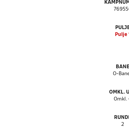
KAMPNU
76955
PULJ
Pulje 
BAN
O-Ban
OMKL. 
Omkl.
RUND
2