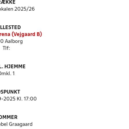
RÆKKE
okalen 2025/26
ILLESTED
rena (Vejgaard B)
0 Aalborg
Tlf:
. HJEMME
Omkl. 1
DSPUNKT
9-2025 Kl. 17:00
OMMER
æbel Graagaard