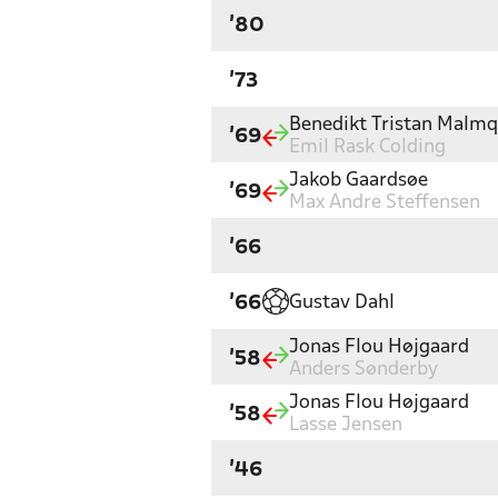
'80
'73
Benedikt Tristan Malmq
'69
Emil Rask Colding
Jakob Gaardsøe
'69
Max Andre Steffensen
'66
Gustav Dahl
'66
Jonas Flou Højgaard
'58
Anders Sønderby
Jonas Flou Højgaard
'58
Lasse Jensen
'46