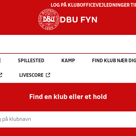
LOG PÅ KLUBOFFICE
VEJLEDNINGER TI
DBU FYN
E
SPILLESTED
KAMP
FIND KLUB NÆR DI
LIVESCORE
Find en klub eller et hold