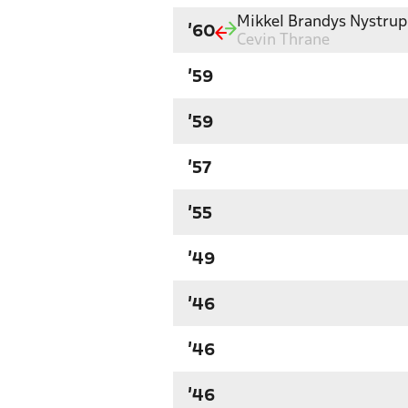
Mikkel Brandys Nystrup
'60
Cevin Thrane
'59
'59
'57
'55
'49
'46
'46
'46