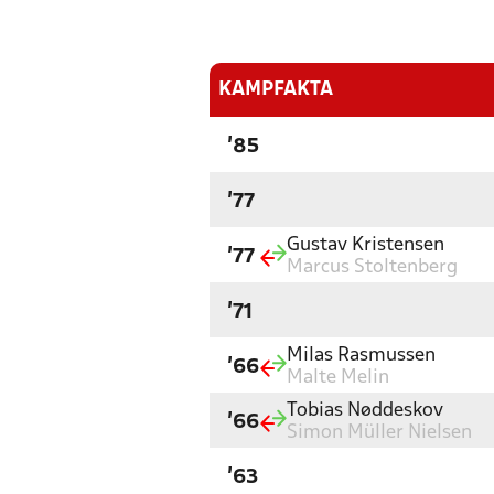
KAMPFAKTA
'85
'77
Gustav Kristensen
'77
Marcus Stoltenberg
'71
Milas Rasmussen
'66
Malte Melin
Tobias Nøddeskov
'66
Simon Müller Nielsen
'63