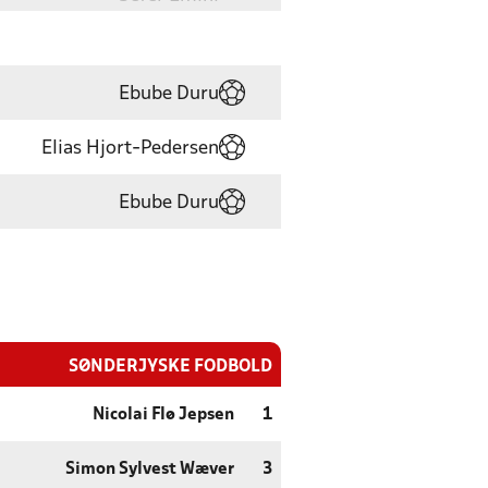
Ebube Duru
Elias Hjort-Pedersen
Ebube Duru
SØNDERJYSKE FODBOLD
Nicolai Flø Jepsen
1
Simon Sylvest Wæver
3