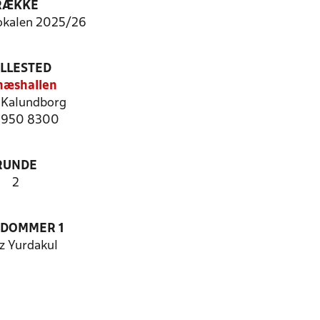
RÆKKE
okalen 2025/26
ILLESTED
næshallen
Kalundborg
 5950 8300
RUNDE
2
EDOMMER 1
z Yurdakul