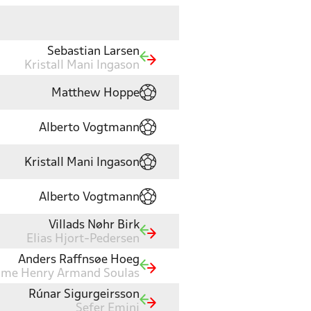
Sebastian Larsen
Kristall Mani Ingason
Matthew Hoppe
Alberto Vogtmann
Kristall Mani Ingason
Alberto Vogtmann
Villads Nøhr Birk
Elias Hjort-Pedersen
Anders Raffnsøe Hoeg
ime Henry Armand Soulas
Rúnar Sigurgeirsson
Sefer Emini