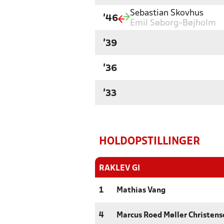
Sebastian Skovhus
'46
Emil Søborg-Bøjholm
'39
'36
'33
HOLDOPSTILLINGER
RAKLEV GI
1
Mathias Vang
4
Marcus Roed Møller Christens