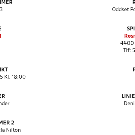
MMER
3
Oddset P
E
SP
1
Røs
4400 
Tlf:
NKT
 Kl. 18:00
ER
LINI
nder
Deni
MER 2
ía Nilton