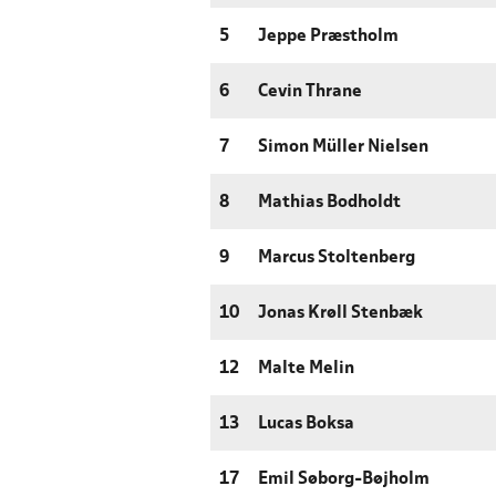
5
Jeppe Præstholm
6
Cevin Thrane
7
Simon Müller Nielsen
8
Mathias Bodholdt
9
Marcus Stoltenberg
10
Jonas Krøll Stenbæk
12
Malte Melin
13
Lucas Boksa
17
Emil Søborg-Bøjholm