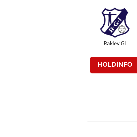
Raklev GI
HOLDINFO