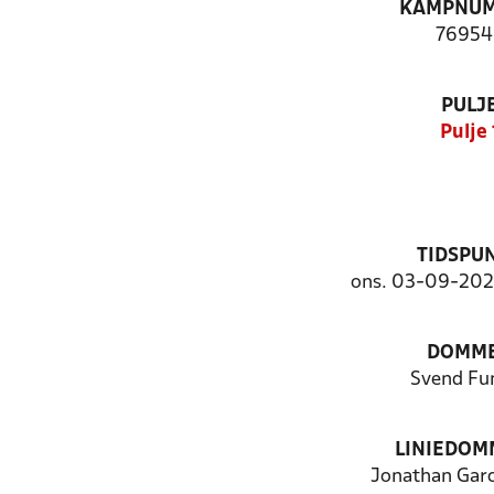
KAMPNU
76954
PULJ
Pulje 
TIDSPU
ons. 03-09-2025
DOMM
Svend Fu
LINIEDOM
Jonathan Garc