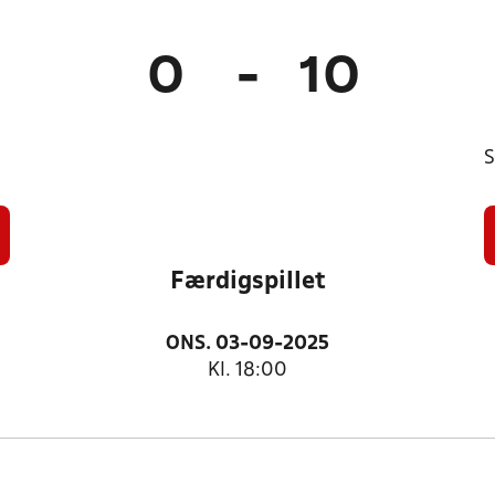
0
-
10
S
Færdigspillet
ONS. 03-09-2025
Kl. 18:00