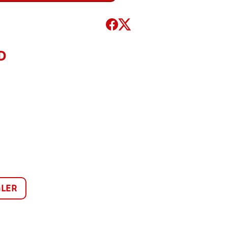
D
LER