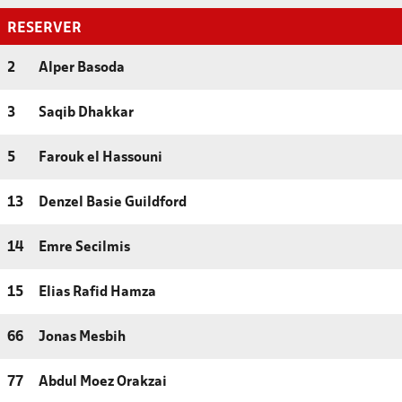
RESERVER
2
Alper Basoda
3
Saqib Dhakkar
5
Farouk el Hassouni
13
Denzel Basie Guildford
14
Emre Secilmis
15
Elias Rafid Hamza
66
Jonas Mesbih
77
Abdul Moez Orakzai