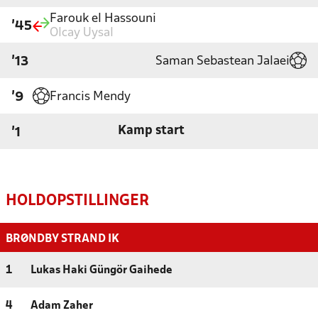
Farouk el Hassouni
'45
Olcay Uysal
Saman Sebastean Jalaei
'13
Francis Mendy
'9
Kamp start
'1
HOLDOPSTILLINGER
BRØNDBY STRAND IK
1
Lukas Haki Güngör Gaihede
4
Adam Zaher