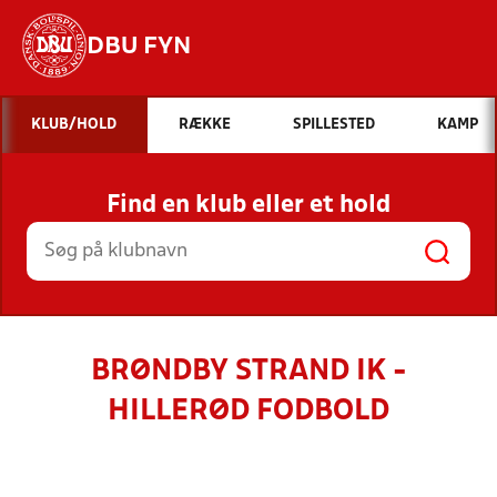
DBU FYN
Hvad vil du søge efter?
KLUB/HOLD
RÆKKE
SPILLESTED
KAMP
INDHOLD OG NYHEDER
Find en klub eller et hold
STILLINGER, RESULTATER, KLUBBER OG
HOLD
BRØNDBY STRAND IK -
HILLERØD FODBOLD