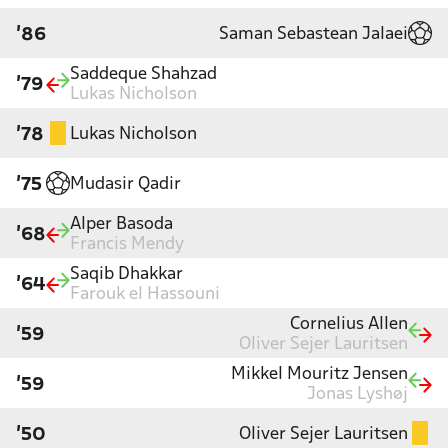
Saman Sebastean Jalaei
'86
Saddeque Shahzad
'79
Lukas Nicholson
Lukas Nicholson
'78
Mudasir Qadir
'75
Alper Basoda
'68
Francis Mendy
Saqib Dhakkar
'64
Farouk el Hassouni
Cornelius Allen
'59
Oliver Sejer Lauritsen
Mikkel Mouritz Jensen
'59
Jonas Lyshøj
Oliver Sejer Lauritsen
'50