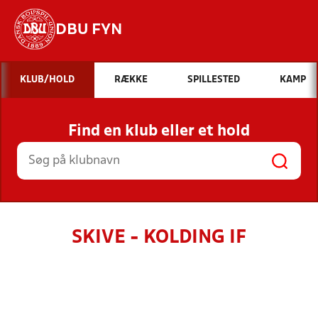
DBU FYN
Hvad vil du søge efter?
KLUB/HOLD
RÆKKE
SPILLESTED
KAMP
INDHOLD OG NYHEDER
Find en klub eller et hold
STILLINGER, RESULTATER, KLUBBER OG
HOLD
SKIVE - KOLDING IF