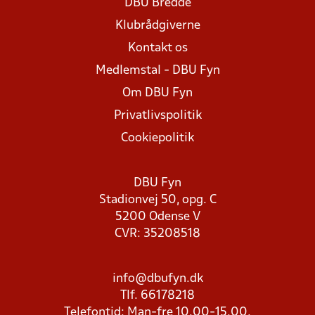
DBU Bredde
Klubrådgiverne
Kontakt os
Medlemstal - DBU Fyn
Om DBU Fyn
Privatlivspolitik
Cookiepolitik
DBU Fyn
Stadionvej 50, opg. C
5200 Odense V
CVR: 35208518
info@dbufyn.dk
Tlf. 66178218
Telefontid: Man-fre 10.00-15.00.