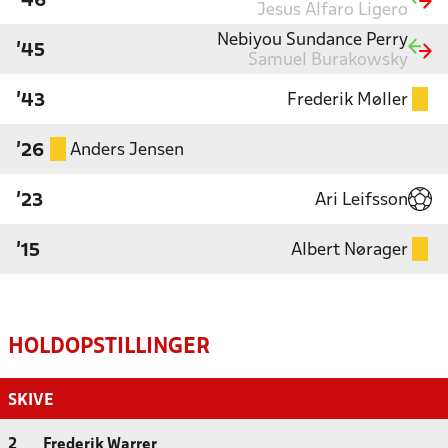
'46
Jesus Alfaro Ligero
Nebiyou Sundance Perry
'45
Samuel Burakowsky
Frederik Møller
'43
Anders Jensen
'26
Ari Leifsson
'23
Albert Nørager
'15
HOLDOPSTILLINGER
SKIVE
2
Frederik Warrer