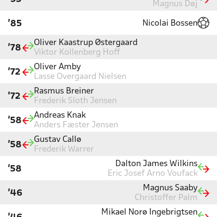
Magnus Døj
Nicolai Bossen
'85
Oliver Kaastrup Østergaard
'78
Viktor Kollenberg Hoff
Oliver Amby
'72
Lasse Overgaard Nielsen
Rasmus Breiner
'72
Frederik Sloth Jensen
Andreas Knak
'58
Anders Fæster Jensen
Gustav Callø
'58
Frederik Warrer
Dalton James Wilkins
'58
Eric Josef Arno Voufack
Magnus Saaby
'46
Christoffer Palm
Mikael Norø Ingebrigtsen