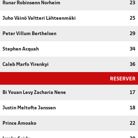
Runar Robinsønn Norheim
23
Juho Väinö Valtteri Lähteenmäki
25
Peter Villum Berthelsen
29
Stephen Acquah
34
Caleb Marfo Yirenkyi
36
RESERVER
Bi Youan Levy Zacharia Nene
17
Justin Meltofte Janssen
18
Prince Amoako
22