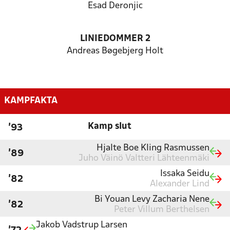
Esad Deronjic
LINIEDOMMER 2
Andreas Bøgebjerg Holt
KAMPFAKTA
Kamp slut
'93
Hjalte Boe Kling Rasmussen
'89
Juho Väinö Valtteri Lähteenmäki
Issaka Seidu
'82
Alexander Lind
Bi Youan Levy Zacharia Nene
'82
Peter Villum Berthelsen
Jakob Vadstrup Larsen