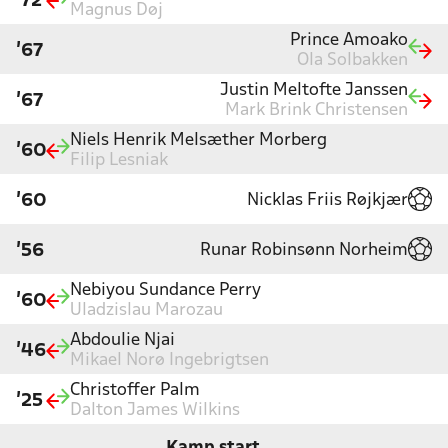
'72
Magnus Døj
Prince Amoako
'67
Ola Solbakken
Justin Meltofte Janssen
'67
Mark Brink Christensen
Niels Henrik Melsæther Morberg
'60
Filip Lesniak
Nicklas Friis Røjkjær
'60
Runar Robinsønn Norheim
'56
Nebiyou Sundance Perry
'60
Uladzislau Marozau
Abdoulie Njai
'46
Mikael Norø Ingebrigtsen
Christoffer Palm
'25
Dalton James Wilkins