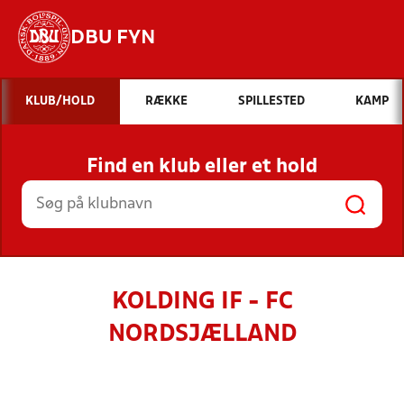
DBU FYN
Hvad vil du søge efter?
KLUB/HOLD
RÆKKE
SPILLESTED
KAMP
INDHOLD OG NYHEDER
Find en klub eller et hold
STILLINGER, RESULTATER, KLUBBER OG
HOLD
KOLDING IF - FC
NORDSJÆLLAND