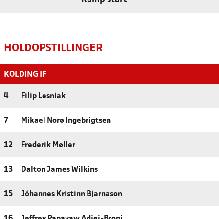
Kamp start
HOLDOPSTILLINGER
KOLDING IF
4
Filip Lesniak
7
Mikael Norø Ingebrigtsen
12
Frederik Møller
13
Dalton James Wilkins
15
Jóhannes Kristinn Bjarnason
16
Jeffrey Papayaw Adjei-Broni