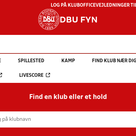
LOG PÅ KLUBOFFICE
VEJLEDNINGER TI
DBU FYN
E
SPILLESTED
KAMP
FIND KLUB NÆR DI
LIVESCORE
Find en klub eller et hold