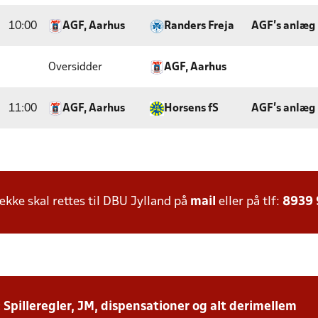
10:00
AGF, Aarhus
Randers Freja
AGF's anlæg 
Oversidder
AGF, Aarhus
11:00
AGF, Aarhus
Horsens fS
AGF's anlæg 
ke skal rettes til DBU Jylland på
mail
eller på tlf:
8939
: Spilleregler, JM, dispensationer og alt derimellem