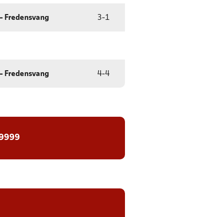
- Fredensvang
3
-
1
- Fredensvang
4
-
4
 9999