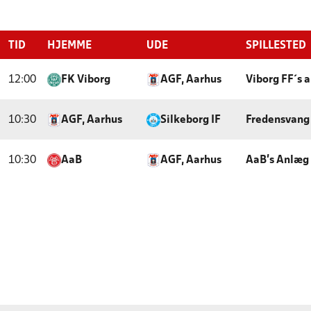
TID
HJEMME
UDE
SPILLESTED
12:00
FK Viborg
AGF, Aarhus
Viborg FF´s 
10:30
AGF, Aarhus
Silkeborg IF
Fredensvang 
10:30
AaB
AGF, Aarhus
AaB's Anlæg