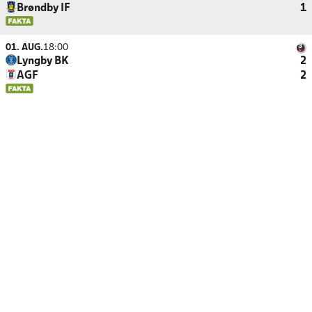
Brøndby IF
1
01. AUG.
18:00
Lyngby BK
2
AGF
2