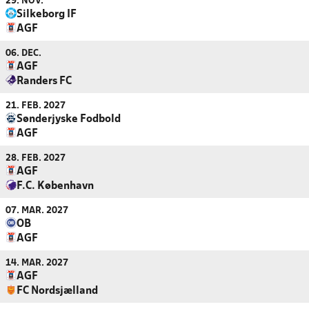
29. NOV.
Silkeborg IF
AGF
06. DEC.
AGF
Randers FC
21. FEB. 2027
Sønderjyske Fodbold
AGF
28. FEB. 2027
AGF
F.C. København
07. MAR. 2027
OB
AGF
14. MAR. 2027
AGF
FC Nordsjælland