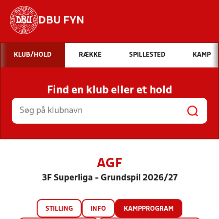
DBU FYN
Hvad vil du søge efter?
KLUB/HOLD
RÆKKE
SPILLESTED
KAMP
INDHOLD OG NYHEDER
Find en klub eller et hold
STILLINGER, RESULTATER, KLUBBER OG
HOLD
AGF
3F Superliga - Grundspil 2026/27
STILLING
INFO
KAMPPROGRAM