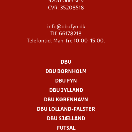
5200 Odense V
CVR: 35208518
info@dbufyn.dk
Tlf. 66178218
Telefontid: Man-fre 10.00-15.00.
DBU
DBU BORNHOLM
DBU FYN
DBU JYLLAND
DBU KØBENHAVN
DBU LOLLAND-FALSTER
DBU SJÆLLAND
FUTSAL