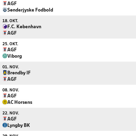
AGF
Sønderjyske Fodbold
18. OKT.
F.C. København
AGF
25. OKT.
AGF
Viborg
01. NOV.
Brøndby IF
AGF
08. NOV.
AGF
AC Horsens
22. NOV.
AGF
Lyngby BK