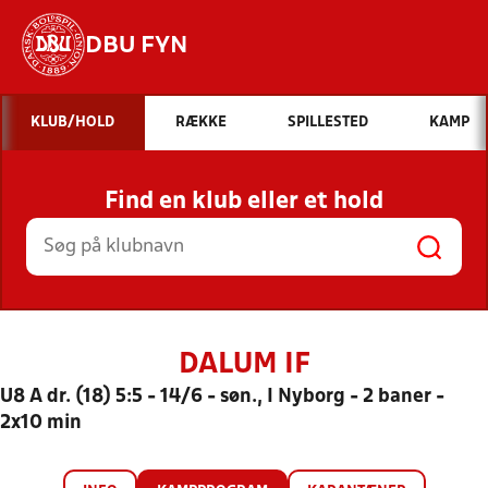
DBU FYN
Hvad vil du søge efter?
KLUB/HOLD
RÆKKE
SPILLESTED
KAMP
INDHOLD OG NYHEDER
Find en klub eller et hold
STILLINGER, RESULTATER, KLUBBER OG
HOLD
DALUM IF
U8 A dr. (18) 5:5 - 14/6 - søn., I Nyborg - 2 baner -
2x10 min