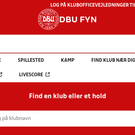
LOG PÅ KLUBOFFICE
VEJLEDNINGER TI
DBU FYN
E
SPILLESTED
KAMP
FIND KLUB NÆR DI
LIVESCORE
Find en klub eller et hold