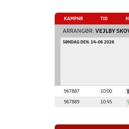
KAMPNR
TID
H
ARRANGØR:
VEJLBY SK
SØNDAG DEN. 14-06 2026
967887
10:00
967889
10:45