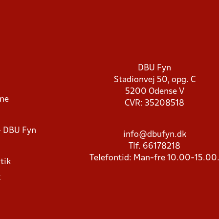
DBU Fyn
Stadionvej 50, opg. C
5200 Odense V
rne
CVR: 35208518
- DBU Fyn
info@dbufyn.dk
Tlf. 66178218
Telefontid: Man-fre 10.00-15.00
tik
k