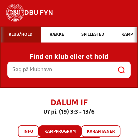
DBU FYN
Hvad vil du søge efter?
KLUB/HOLD
RÆKKE
SPILLESTED
KAMP
INDHOLD OG NYHEDER
Find en klub eller et hold
STILLINGER, RESULTATER, KLUBBER OG
HOLD
DALUM IF
U7 pi. (19) 3:3 - 13/6
INFO
KAMPPROGRAM
KARANTÆNER