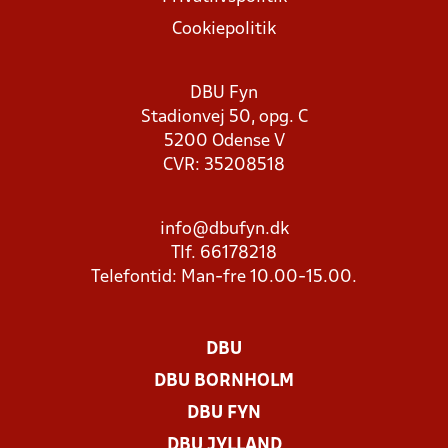
Cookiepolitik
DBU Fyn
Stadionvej 50, opg. C
5200 Odense V
CVR: 35208518
info@dbufyn.dk
Tlf. 66178218
Telefontid: Man-fre 10.00-15.00.
DBU
DBU BORNHOLM
DBU FYN
DBU JYLLAND