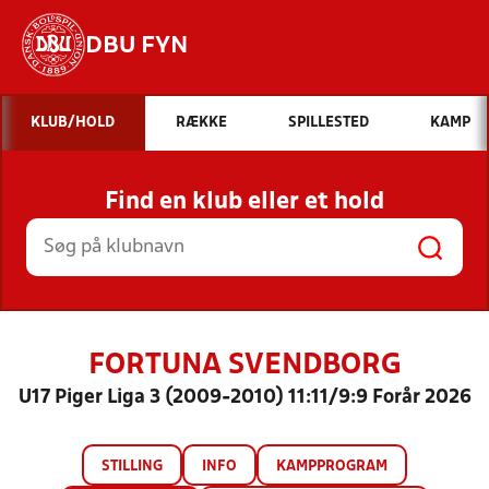
DBU FYN
Hvad vil du søge efter?
KLUB/HOLD
RÆKKE
SPILLESTED
KAMP
INDHOLD OG NYHEDER
Find en klub eller et hold
STILLINGER, RESULTATER, KLUBBER OG
HOLD
FORTUNA SVENDBORG
U17 Piger Liga 3 (2009-2010) 11:11/9:9 Forår 2026
STILLING
INFO
KAMPPROGRAM