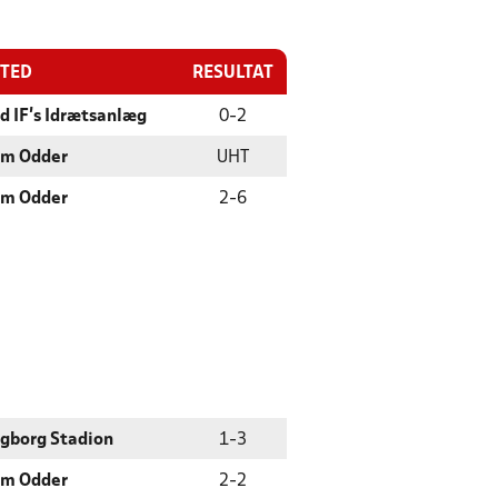
STED
RESULTAT
d IF's Idrætsanlæg
0
-
2
um Odder
UHT
um Odder
2
-
6
gborg Stadion
1
-
3
um Odder
2
-
2