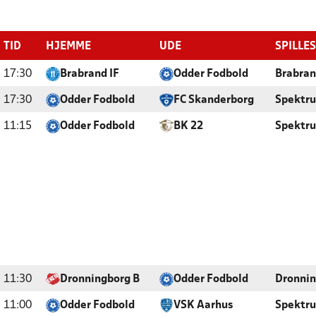
TID
HJEMME
UDE
SPILLE
17:30
Brabrand IF
Odder Fodbold
Brabran
17:30
Odder Fodbold
FC Skanderborg
Spektr
11:15
Odder Fodbold
BK 22
Spektr
11:30
Dronningborg B
Odder Fodbold
Dronnin
11:00
Odder Fodbold
VSK Aarhus
Spektr