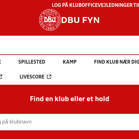
LOG PÅ KLUBOFFICE
VEJLEDNINGER TI
DBU FYN
E
SPILLESTED
KAMP
FIND KLUB NÆR DI
LIVESCORE
Find en klub eller et hold