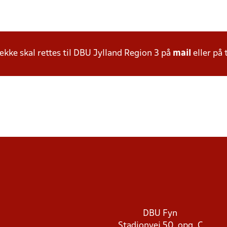
ke skal rettes til DBU Jylland Region 3 på
mail
eller på 
DBU Fyn
Stadionvej 50, opg. C