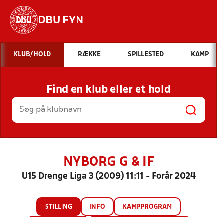
DBU FYN
Hvad vil du søge efter?
KLUB/HOLD
RÆKKE
SPILLESTED
KAMP
INDHOLD OG NYHEDER
Find en klub eller et hold
STILLINGER, RESULTATER, KLUBBER OG
HOLD
NYBORG G & IF
U15 Drenge Liga 3 (2009) 11:11 - Forår 2024
STILLING
INFO
KAMPPROGRAM