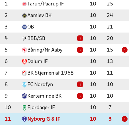
1
Tarup/Paarup IF
10
25
2
Aarslev BK
10
24
3
OB
10
21
4
BBB/SB
10
20
i
5
Båring/Nr Aaby
10
15
i
!
6
Dalum IF
10
13
7
BK Stjernen af 1968
10
11
8
FC Nordfyn
10
10
i
9
Kerteminde BK
10
10
i
10
Fjordager IF
10
7
11
Nyborg G & IF
10
3
!