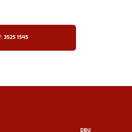
f:
3525 1545
DBU