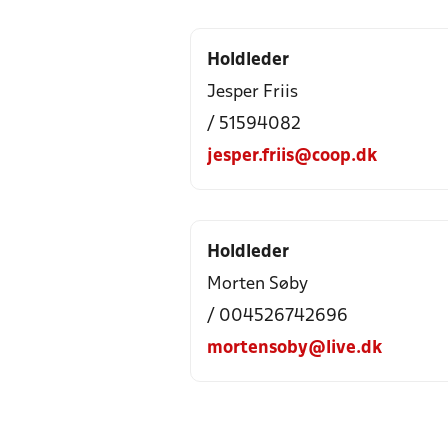
Holdleder
Jesper Friis
/ 51594082
jesper.friis@coop.dk
Holdleder
Morten Søby
/ 004526742696
mortensoby@live.dk