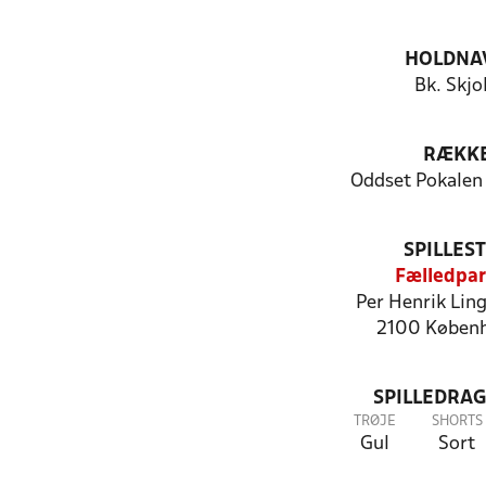
HOLDNA
Bk. Skjo
RÆKK
Oddset Pokalen
SPILLES
Fælledpa
Per Henrik Ling
2100 Køben
SPILLEDRAG
TRØJE
SHORTS
Gul
Sort