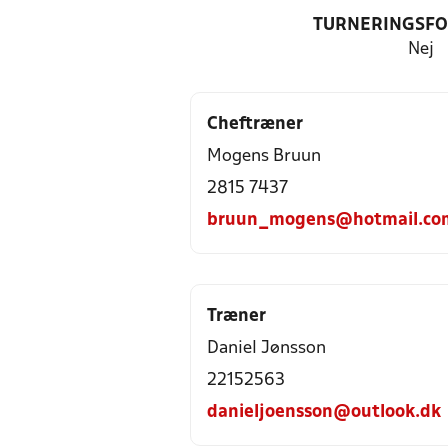
TURNERINGSF
Nej
Cheftræner
Mogens Bruun
2815 7437
bruun_mogens@hotmail.co
Træner
Daniel Jønsson
22152563
danieljoensson@outlook.dk