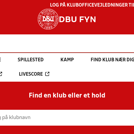
LOG PÅ KLUBOFFICE
VEJLEDNINGER TI
DBU FYN
E
SPILLESTED
KAMP
FIND KLUB NÆR DI
LIVESCORE
Find en klub eller et hold