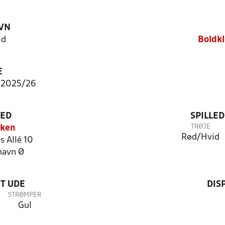
VN
ld
Boldkl
E
 2025/26
TED
SPILLE
TRØJE
rken
Rød/Hvid
s Allé 10
havn Ø
T UDE
DIS
STRØMPER
Gul