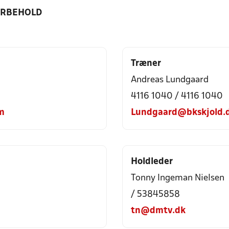
ORBEHOLD
Træner
Andreas Lundgaard
4116 1040 / 4116 1040
m
Lundgaard@bkskjold.
Holdleder
Tonny Ingeman Nielsen
/ 53845858
tn@dmtv.dk