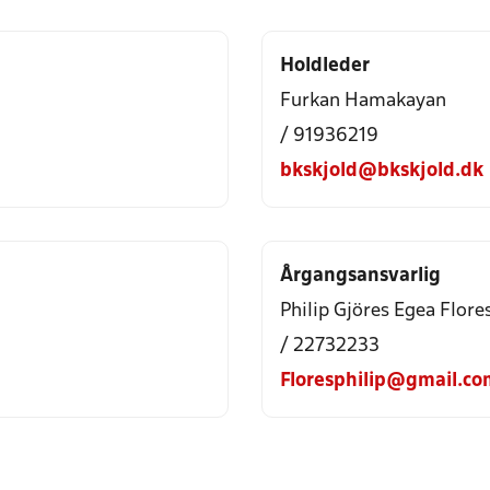
Holdleder
Furkan Hamakayan
/ 91936219
bkskjold@bkskjold.dk
Årgangsansvarlig
Philip Gjöres Egea Flore
/ 22732233
Floresphilip@gmail.co