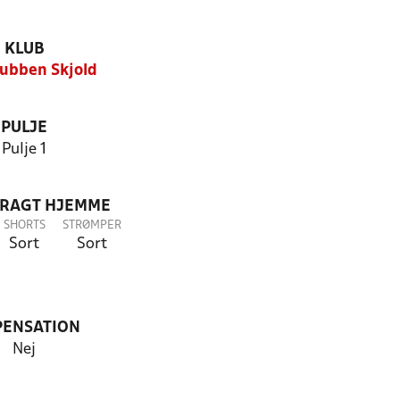
KLUB
ubben Skjold
PULJE
Pulje 1
DRAGT HJEMME
SHORTS
STRØMPER
Sort
Sort
PENSATION
Nej