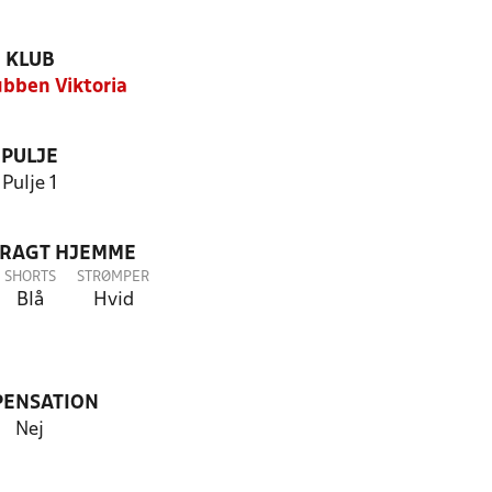
KLUB
ubben Viktoria
PULJE
Pulje 1
DRAGT HJEMME
SHORTS
STRØMPER
Blå
Hvid
PENSATION
Nej