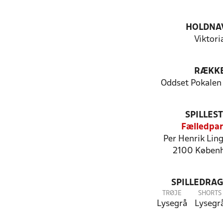
HOLDNA
Viktori
RÆKK
Oddset Pokalen
SPILLES
Fælledpa
Per Henrik Ling
2100 Køben
SPILLEDRAG
TRØJE
SHORTS
Lysegrå
Lysegr