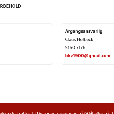
ORBEHOLD
Årgangsansvarlig
Claus Holbeck
5160 7176
bkv1900@gmail.com
ke skal rettes til Divisionsforeningen på
mail
eller på tl