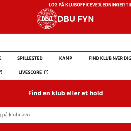
LOG PÅ KLUBOFFICE
VEJLEDNINGER TI
DBU FYN
E
SPILLESTED
KAMP
FIND KLUB NÆR DI
LIVESCORE
Find en klub eller et hold