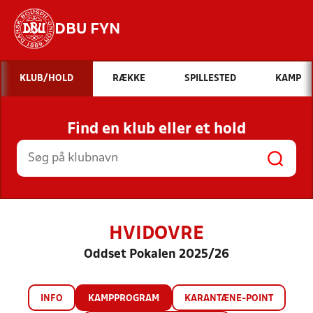
DBU FYN
Hvad vil du søge efter?
KLUB/HOLD
RÆKKE
SPILLESTED
KAMP
INDHOLD OG NYHEDER
Find en klub eller et hold
STILLINGER, RESULTATER, KLUBBER OG
HOLD
HVIDOVRE
Oddset Pokalen 2025/26
INFO
KAMPPROGRAM
KARANTÆNE-POINT