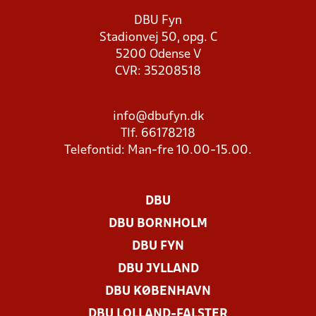
DBU Fyn
Stadionvej 50, opg. C
5200 Odense V
CVR: 35208518
info@dbufyn.dk
Tlf. 66178218
Telefontid: Man-fre 10.00-15.00.
DBU
DBU BORNHOLM
DBU FYN
DBU JYLLAND
DBU KØBENHAVN
DBU LOLLAND-FALSTER