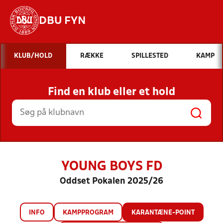
DBU FYN
Hvad vil du søge efter?
KLUB/HOLD
RÆKKE
SPILLESTED
KAMP
INDHOLD OG NYHEDER
Find en klub eller et hold
STILLINGER, RESULTATER, KLUBBER OG
HOLD
YOUNG BOYS FD
Oddset Pokalen 2025/26
INFO
KAMPPROGRAM
KARANTÆNE-POINT