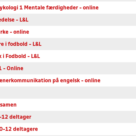
kologi 1 Mentale færdigheder - online
edelse - L&L
rke - online
 i fodbold - L&L
i Fodbold - L&L
1 - Online
rænerkommunikation på engelsk - online
ksamen
-12 deltager
 0-12 deltagere