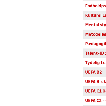
Fodboldpsy
Kulturel L
Mental sty
Metodelære
Pædagogik 
Talent-ID 
Tydelig t
UEFA B2
UEFA B-e
UEFA C1 0
UEFA C2 -