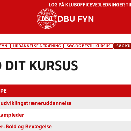
LOG PÅ KLUBOFFICE
VEJLEDNINGER TI
DBU FYN
 FYN
UDDANNELSE & TRÆNING
SØG OG BESTIL KURSUS
SØG KU
D DIT KURSUS
YPE
udviklingstræneruddannelse
kampleder
r-Bold og Bevægelse