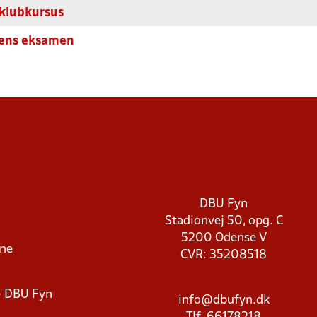
 klubkursus
LÆS OM VORES
DDANNELSEN SOM DOMMER
TRÆNERUDDANNELS
cens eksamen
DBU Fyn
Stadionvej 50, opg. C
5200 Odense V
rne
CVR: 35208518
- DBU Fyn
info@dbufyn.dk