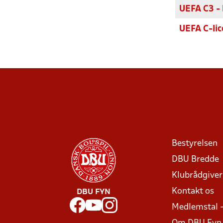
UEFA C3 -
LÆS OM U
UEFA C-li
Bestyrelsen
DBU Bredde
Klubrådgive
Kontakt os
DBU FYN
Medlemstal 