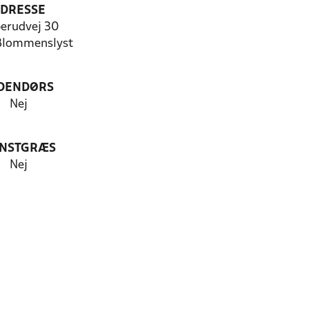
DRESSE
erudvej 30
Blommenslyst
DENDØRS
Nej
NSTGRÆS
Nej