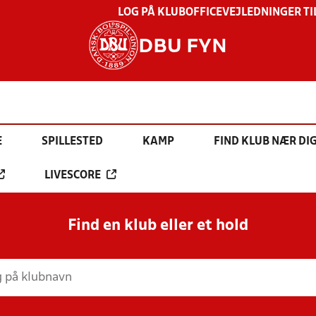
LOG PÅ KLUBOFFICE
VEJLEDNINGER TI
DBU FYN
E
SPILLESTED
KAMP
FIND KLUB NÆR DI
LIVESCORE
Find en klub eller et hold