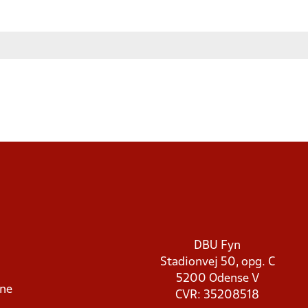
DBU Fyn
Stadionvej 50, opg. C
5200 Odense V
rne
CVR: 35208518