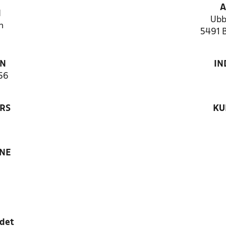
A
N
Ubb
n
5491 
ON
IN
56
RS
KU
ANE
edet