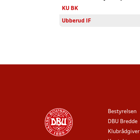
KU BK
Ubberud IF
Bestyrelsen
DBU Bredde
Klubrådgive