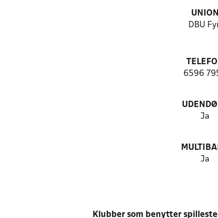
UNIO
DBU Fy
TELEF
6596 79
UDENDØ
Ja
MULTIB
Ja
Klubber som benytter spillest