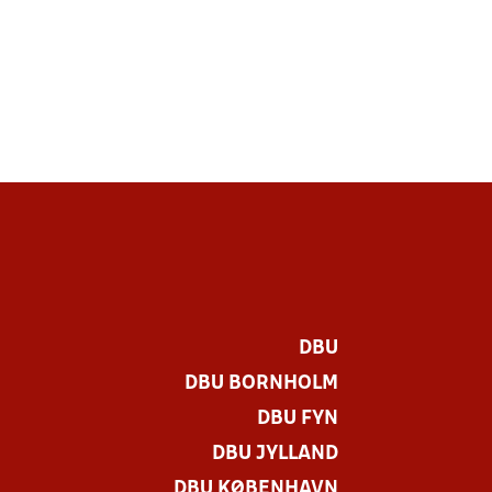
DBU
DBU BORNHOLM
DBU FYN
DBU JYLLAND
DBU KØBENHAVN