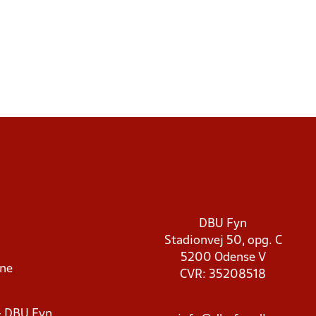
DBU Fyn
Stadionvej 50, opg. C
5200 Odense V
rne
CVR: 35208518
- DBU Fyn