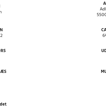
A
N
Adl
n
5500
ON
C
12
6
ØRS
U
RÆS
MU
edet