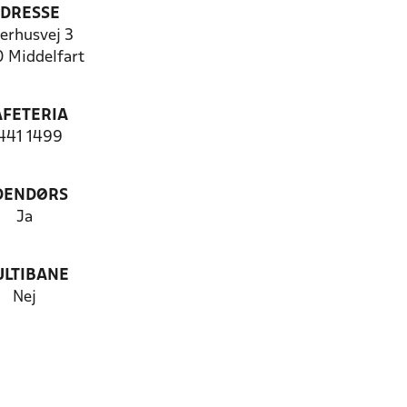
DRESSE
erhusvej 3
 Middelfart
AFETERIA
441 1499
DENDØRS
Ja
LTIBANE
Nej