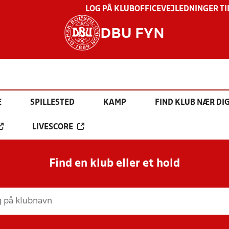
LOG PÅ KLUBOFFICE
VEJLEDNINGER TI
DBU FYN
E
SPILLESTED
KAMP
FIND KLUB NÆR DI
LIVESCORE
Find en klub eller et hold