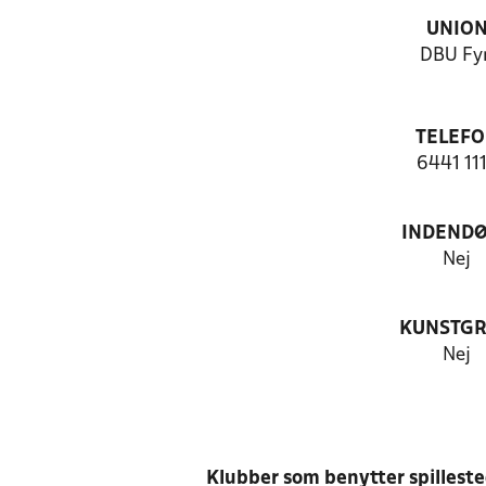
UNIO
DBU Fy
TELEF
6441 11
INDEND
Nej
KUNSTG
Nej
Klubber som benytter spillest