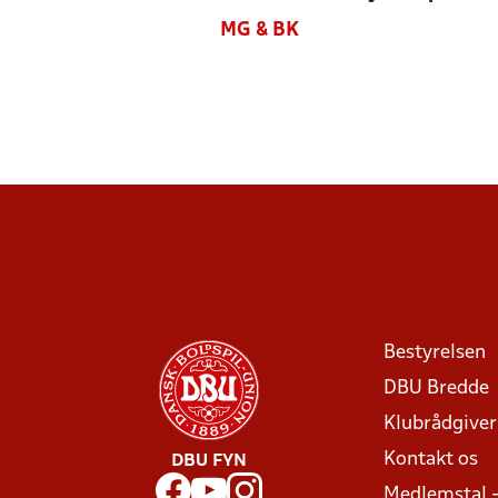
MG & BK
Bestyrelsen
DBU Bredde
Klubrådgive
Kontakt os
DBU FYN
Medlemstal 