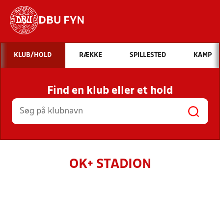
DBU FYN
Hvad vil du søge efter?
KLUB/HOLD
RÆKKE
SPILLESTED
KAMP
INDHOLD OG NYHEDER
Find en klub eller et hold
STILLINGER, RESULTATER, KLUBBER OG
HOLD
OK+ STADION