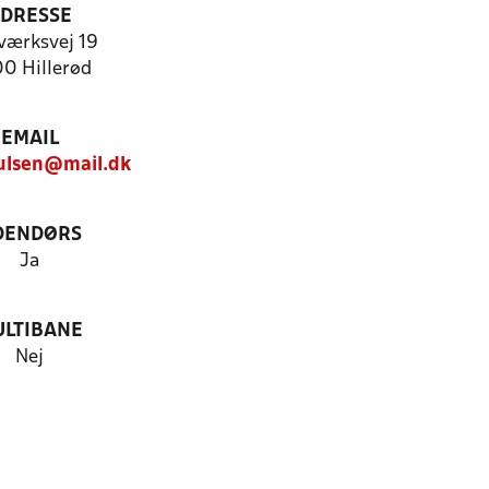
DRESSE
værksvej 19
0 Hillerød
EMAIL
ulsen@mail.dk
DENDØRS
Ja
LTIBANE
Nej