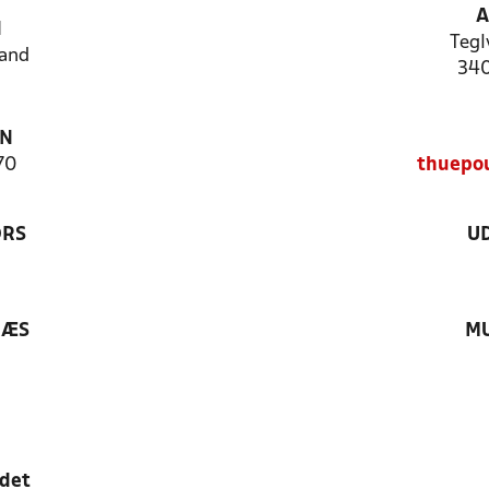
A
N
Tegl
and
340
ON
70
thuepo
ØRS
U
RÆS
MU
edet