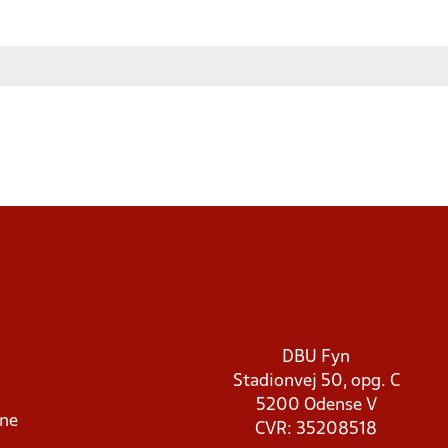
DBU Fyn
Stadionvej 50, opg. C
5200 Odense V
rne
CVR: 35208518