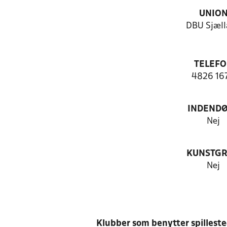
UNIO
DBU Sjæll
TELEF
4826 16
INDEND
Nej
KUNSTG
Nej
Klubber som benytter spillest