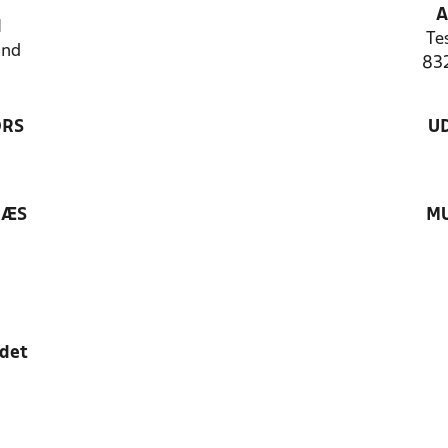
A
N
Te
and
83
ØRS
U
RÆS
MU
edet