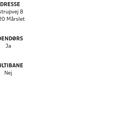
DRESSE
strupvej 8
20 Mårslet
DENDØRS
Ja
LTIBANE
Nej