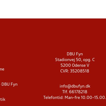
DBU Fyn
Stadionvej 50, opg. C
5200 Odense V
rne
CVR: 35208518
- DBU Fyn
info@dbufyn.dk
Tlf. 66178218
Telefontid: Man-fre 10.00-15.00
tik