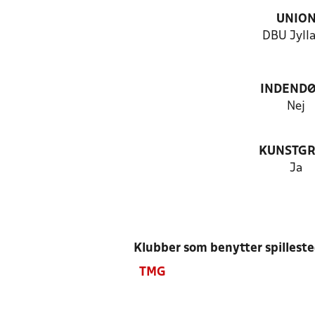
UNIO
DBU Jyll
INDEND
Nej
KUNSTG
Ja
Klubber som benytter spillest
TMG