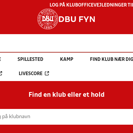
LOG PÅ KLUBOFFICE
VEJLEDNINGER TI
DBU FYN
E
SPILLESTED
KAMP
FIND KLUB NÆR DI
LIVESCORE
Find en klub eller et hold