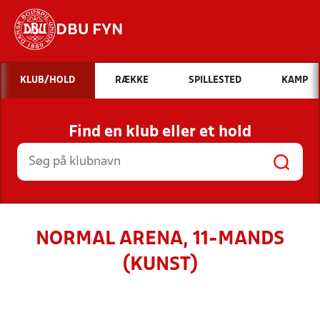
DBU FYN
Hvad vil du søge efter?
KLUB/HOLD
RÆKKE
SPILLESTED
KAMP
INDHOLD OG NYHEDER
Find en klub eller et hold
STILLINGER, RESULTATER, KLUBBER OG
HOLD
NORMAL ARENA, 11-MANDS
(KUNST)