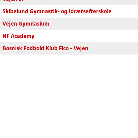
Skibelund Gymnastik- og Idrætsefterskole
Vejen Gymnasium
NF Academy
Bosnisk Fodbold Klub Fico - Vejen