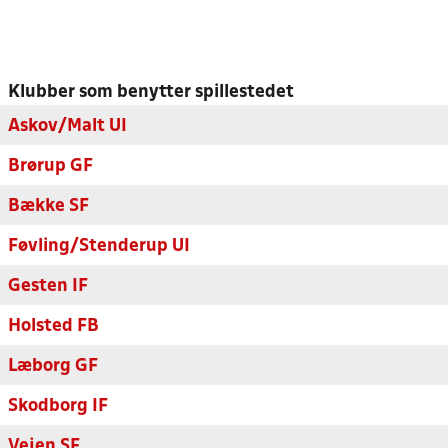
Klubber som benytter spillestedet
Askov/Malt UI
Brørup GF
Bække SF
Føvling/Stenderup UI
Gesten IF
Holsted FB
Læborg GF
Skodborg IF
Vejen SF