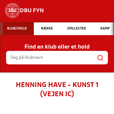
DBU FYN
Hvad vil du søge efter?
KLUB/HOLD
RÆKKE
SPILLESTED
KAMP
INDHOLD OG NYHEDER
Find en klub eller et hold
STILLINGER, RESULTATER, KLUBBER OG
HOLD
HENNING HAVE - KUNST 1
(VEJEN IC)