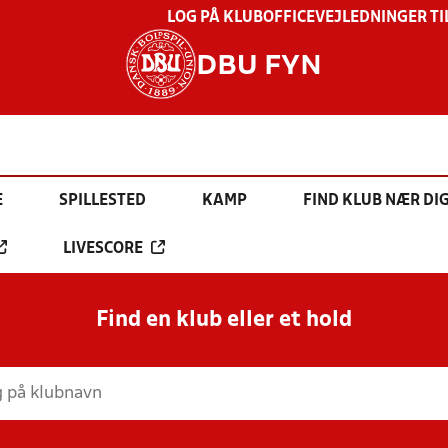
LOG PÅ KLUBOFFICE
VEJLEDNINGER TI
DBU FYN
E
SPILLESTED
KAMP
FIND KLUB NÆR DI
LIVESCORE
Find en klub eller et hold