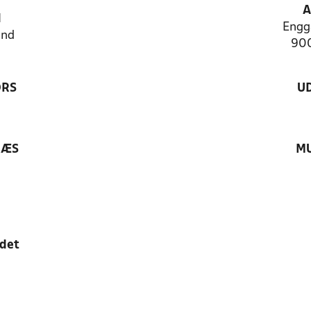
A
N
Engg
and
900
ØRS
U
RÆS
MU
edet