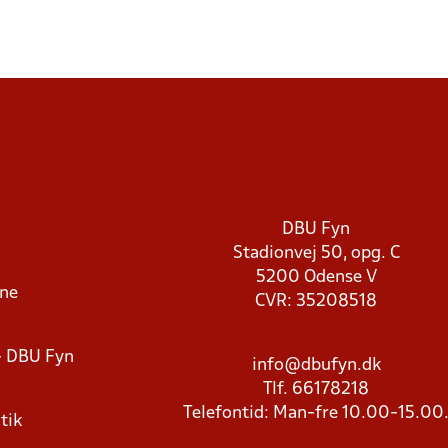
DBU Fyn
Stadionvej 50, opg. C
5200 Odense V
rne
CVR: 35208518
- DBU Fyn
info@dbufyn.dk
Tlf. 66178218
Telefontid: Man-fre 10.00-15.00
tik