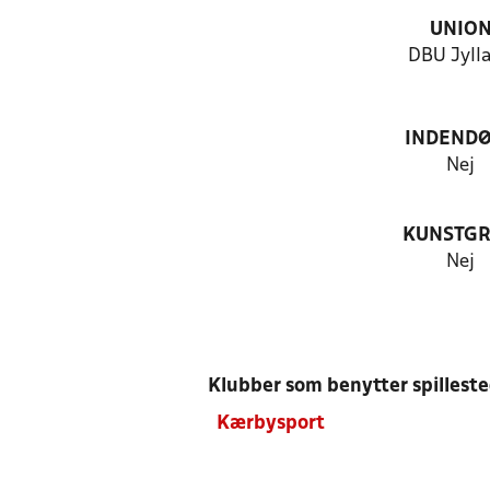
UNIO
DBU Jyll
INDEND
Nej
KUNSTG
Nej
Klubber som benytter spillest
Kærbysport