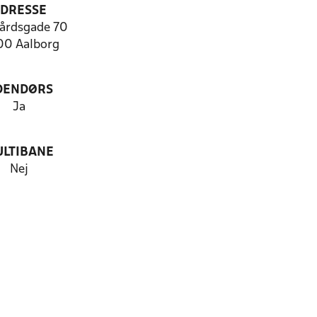
DRESSE
årdsgade 70
0 Aalborg
DENDØRS
Ja
LTIBANE
Nej