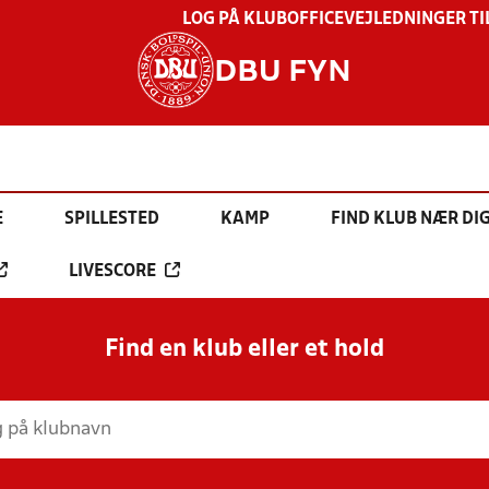
LOG PÅ KLUBOFFICE
VEJLEDNINGER TI
DBU FYN
E
SPILLESTED
KAMP
FIND KLUB NÆR DI
LIVESCORE
Find en klub eller et hold