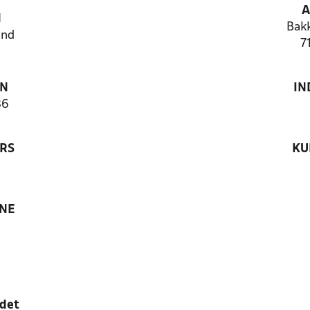
A
N
Bak
and
7
ON
IN
36
RS
KU
ANE
edet