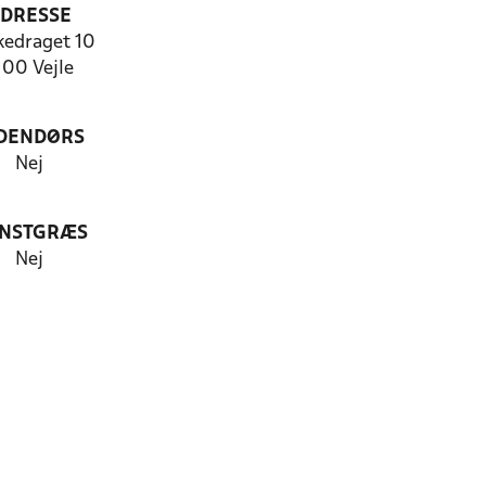
DRESSE
kedraget 10
100 Vejle
DENDØRS
Nej
NSTGRÆS
Nej