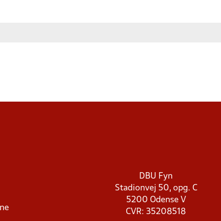
DBU Fyn
Stadionvej 50, opg. C
5200 Odense V
rne
CVR: 35208518