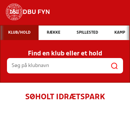
DBU FYN
Hvad vil du søge efter?
KLUB/HOLD
RÆKKE
SPILLESTED
KAMP
INDHOLD OG NYHEDER
Find en klub eller et hold
STILLINGER, RESULTATER, KLUBBER OG
HOLD
SØHOLT IDRÆTSPARK