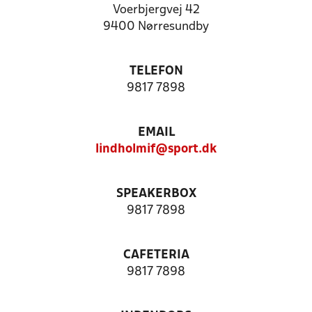
Voerbjergvej 42
9400 Nørresundby
TELEFON
9817 7898
EMAIL
lindholmif@sport.dk
SPEAKERBOX
9817 7898
CAFETERIA
9817 7898