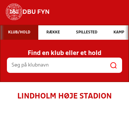
DBU FYN
Hvad vil du søge efter?
KLUB/HOLD
RÆKKE
SPILLESTED
KAMP
INDHOLD OG NYHEDER
Find en klub eller et hold
STILLINGER, RESULTATER, KLUBBER OG
HOLD
LINDHOLM HØJE STADION