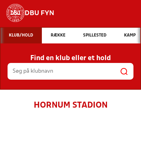
DBU FYN
Hvad vil du søge efter?
KLUB/HOLD
RÆKKE
SPILLESTED
KAMP
INDHOLD OG NYHEDER
Find en klub eller et hold
STILLINGER, RESULTATER, KLUBBER OG
HOLD
HORNUM STADION