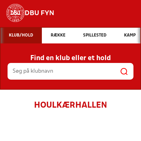
DBU FYN
Hvad vil du søge efter?
KLUB/HOLD
RÆKKE
SPILLESTED
KAMP
INDHOLD OG NYHEDER
Find en klub eller et hold
STILLINGER, RESULTATER, KLUBBER OG
HOLD
HOULKÆRHALLEN