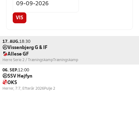
VIS
17. AUG.
18:30
Vissenbjerg G & IF
Allesø GF
Herre Serie 2 / Træningskamp
Træningskamp
06. SEP.
12:00
SSV Højfyn
OKS
Herrer, 7:7, Efterår 2026
Pulje 2