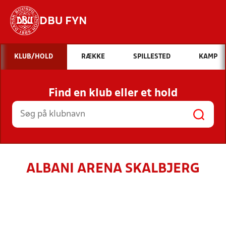
DBU FYN
Hvad vil du søge efter?
KLUB/HOLD
RÆKKE
SPILLESTED
KAMP
INDHOLD OG NYHEDER
Find en klub eller et hold
STILLINGER, RESULTATER, KLUBBER OG
HOLD
ALBANI ARENA SKALBJERG