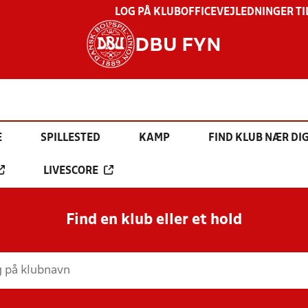
LOG PÅ KLUBOFFICE
VEJLEDNINGER TI
DBU FYN
E
SPILLESTED
KAMP
FIND KLUB NÆR DI
LIVESCORE
Find en klub eller et hold