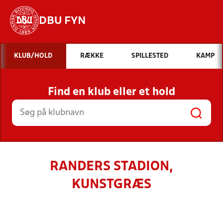
DBU FYN
Hvad vil du søge efter?
KLUB/HOLD
RÆKKE
SPILLESTED
KAMP
INDHOLD OG NYHEDER
Find en klub eller et hold
STILLINGER, RESULTATER, KLUBBER OG
HOLD
RANDERS STADION,
KUNSTGRÆS