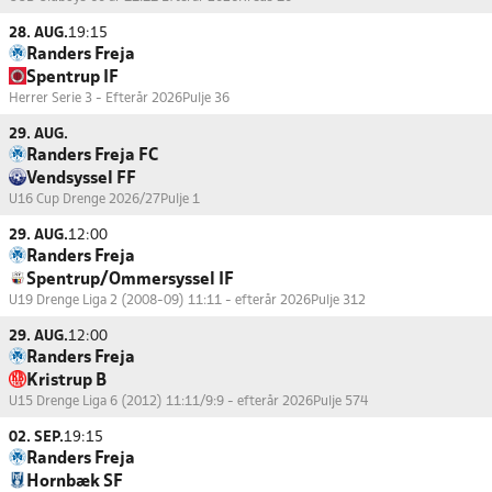
28. AUG.
19:15
Randers Freja
Spentrup IF
Herrer Serie 3 - Efterår 2026
Pulje 36
29. AUG.
Randers Freja FC
Vendsyssel FF
U16 Cup Drenge 2026/27
Pulje 1
29. AUG.
12:00
Randers Freja
Spentrup/Ommersyssel IF
U19 Drenge Liga 2 (2008-09) 11:11 - efterår 2026
Pulje 312
29. AUG.
12:00
Randers Freja
Kristrup B
U15 Drenge Liga 6 (2012) 11:11/9:9 - efterår 2026
Pulje 574
02. SEP.
19:15
Randers Freja
Hornbæk SF