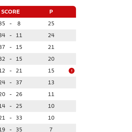
SCORE
P
35
-
8
25
34
-
11
24
37
-
15
21
32
-
15
20
12
-
21
15
!
24
-
37
13
20
-
26
11
14
-
25
10
21
-
33
10
19
-
35
7