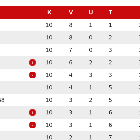
K
V
U
T
10
8
1
1
10
8
0
2
10
7
0
3
10
6
2
2
i
10
4
3
3
i
10
4
1
5
68
10
3
2
5
10
3
1
6
i
10
3
1
6
i
10
2
1
7