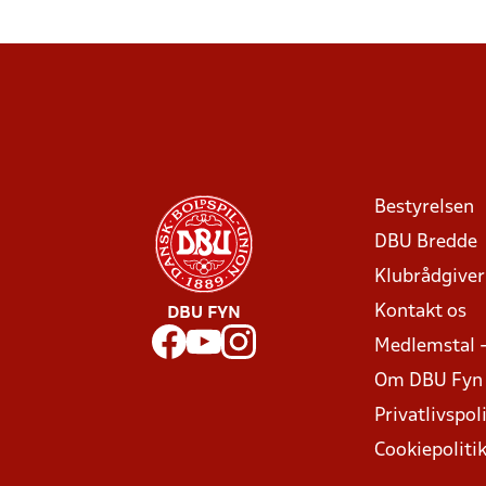
Bestyrelsen
DBU Bredde
Klubrådgive
Kontakt os
DBU FYN
Medlemstal 
Om DBU Fyn
Privatlivspoli
Cookiepoliti