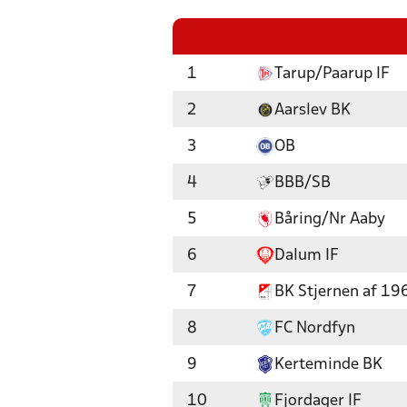
1
Tarup/Paarup IF
2
Aarslev BK
3
OB
4
BBB/SB
5
Båring/Nr Aaby
6
Dalum IF
7
BK Stjernen af 19
8
FC Nordfyn
9
Kerteminde BK
10
Fjordager IF