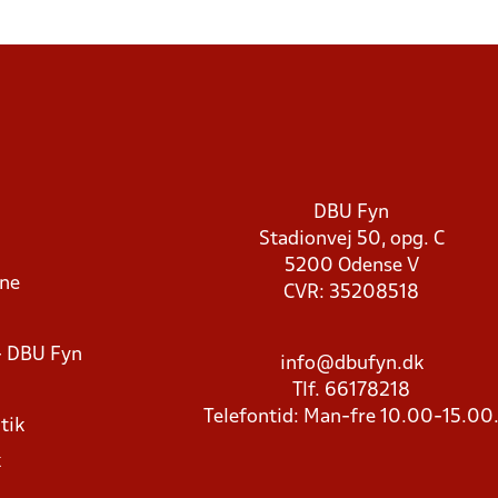
DBU Fyn
Stadionvej 50, opg. C
5200 Odense V
rne
CVR: 35208518
- DBU Fyn
info@dbufyn.dk
Tlf. 66178218
Telefontid: Man-fre 10.00-15.00
tik
k