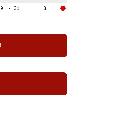
9
-
31
3
!
8