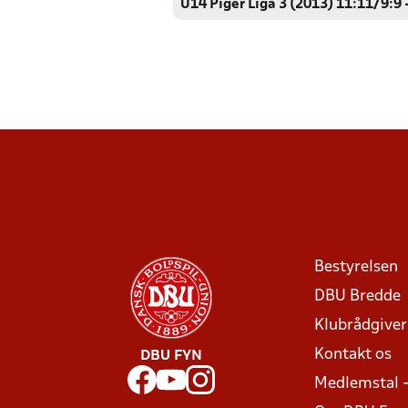
U14 Piger Liga 3 (2013) 11:11/9:9 
Bestyrelsen
DBU Bredde
Klubrådgive
Kontakt os
DBU FYN
Medlemstal 