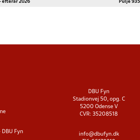
- efterår 2026
Pulje 935
DBU Fyn
Stadionvej 50, opg. C
5200 Odense V
rne
CVR: 35208518
- DBU Fyn
info@dbufyn.dk