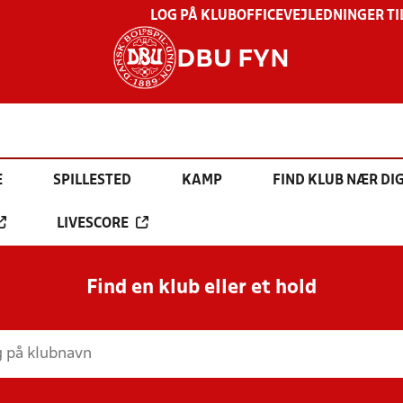
LOG PÅ KLUBOFFICE
VEJLEDNINGER TI
DBU FYN
E
SPILLESTED
KAMP
FIND KLUB NÆR DI
LIVESCORE
Find en klub eller et hold