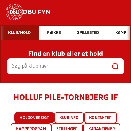
DBU FYN
Hvad vil du søge efter?
KLUB/HOLD
RÆKKE
SPILLESTED
KAMP
INDHOLD OG NYHEDER
Find en klub eller et hold
STILLINGER, RESULTATER, KLUBBER OG
HOLD
HOLLUF PILE-TORNBJERG IF
HOLDOVERSIGT
KLUBINFO
KONTAKTER
KAMPPROGRAM
STILLINGER
KARANTÆNER