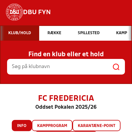
DBU FYN
Hvad vil du søge efter?
KLUB/HOLD
RÆKKE
SPILLESTED
KAMP
INDHOLD OG NYHEDER
Find en klub eller et hold
STILLINGER, RESULTATER, KLUBBER OG
HOLD
FC FREDERICIA
Oddset Pokalen 2025/26
INFO
KAMPPROGRAM
KARANTÆNE-POINT