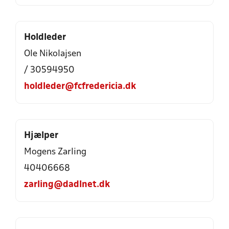
Holdleder
Ole Nikolajsen
/ 30594950
holdleder@fcfredericia.dk
Hjælper
Mogens Zarling
40406668
zarling@dadlnet.dk