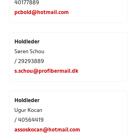
40177889
pcbold@hotmail.com
Holdleder
Søren Schou
/ 29293889
s.schou@profibermail.dk
Holdleder
Ugur Kocan
/ 40564419
assoskocan@hotmail.com