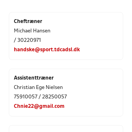
Cheftræner
Michael Hansen
/ 30220971
handske@sport.tdcadsl.dk
Assistenttræner
Christian Ege Nielsen
75910057 / 28250057
Chnie22@gmail.com