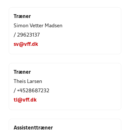
Træner
Simon Vetter Madsen
/ 29623137
sv@vff.dk
Træner
Theis Larsen
/ +4528687232
tl@vff.dk
Assistenttræner