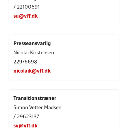
/ 22100691
su@vff.dk
Presseansvarlig
Nicolai Kristensen
22976698
nicolaik@vff.dk
Transitionstræner
Simon Vetter Madsen
/ 29623137
sv@vff.dk