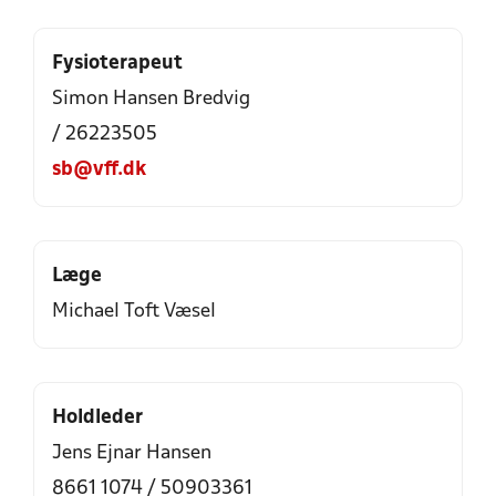
Fysioterapeut
Simon Hansen Bredvig
/ 26223505
sb@vff.dk
Læge
Michael Toft Væsel
Holdleder
Jens Ejnar Hansen
8661 1074 / 50903361