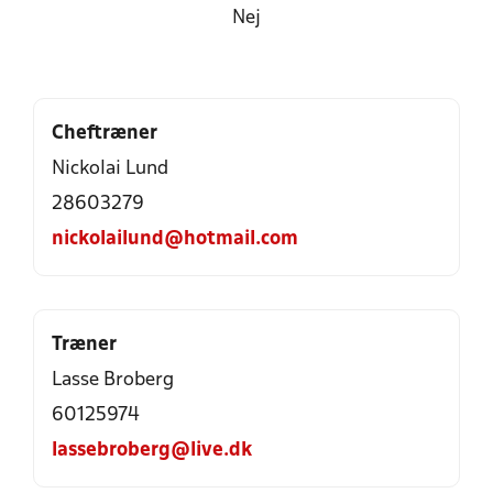
Nej
Cheftræner
Nickolai Lund
28603279
nickolailund@hotmail.com
Træner
Lasse Broberg
60125974
lassebroberg@live.dk