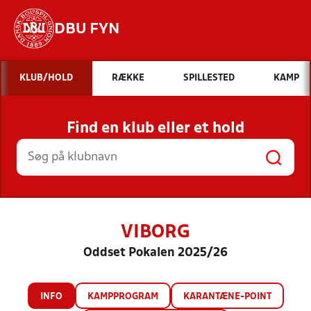
DBU FYN
Hvad vil du søge efter?
KLUB/HOLD
RÆKKE
SPILLESTED
KAMP
INDHOLD OG NYHEDER
Find en klub eller et hold
STILLINGER, RESULTATER, KLUBBER OG
HOLD
VIBORG
Oddset Pokalen 2025/26
INFO
KAMPPROGRAM
KARANTÆNE-POINT