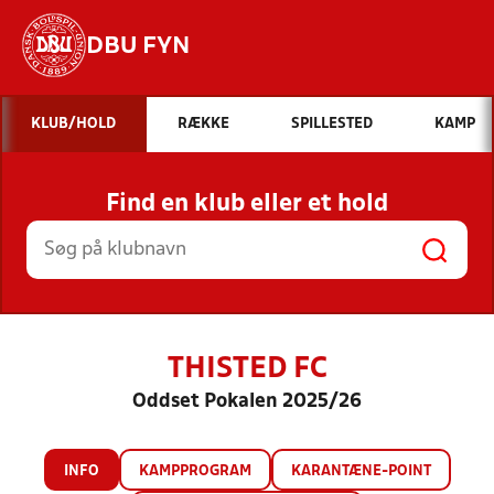
DBU FYN
Hvad vil du søge efter?
KLUB/HOLD
RÆKKE
SPILLESTED
KAMP
INDHOLD OG NYHEDER
Find en klub eller et hold
STILLINGER, RESULTATER, KLUBBER OG
HOLD
THISTED FC
Oddset Pokalen 2025/26
INFO
KAMPPROGRAM
KARANTÆNE-POINT