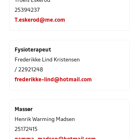
Troels Eskerod
25394237
T.eskerod@me.com
Fysioterapeut
Frederikke Lind Kristensen
/ 22921248
frederikke-lind@hotmail.com
Massør
Henrik Warming Madsen
25172415