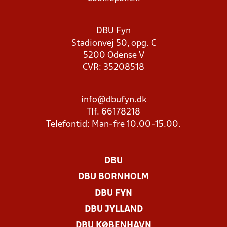
DBU Fyn
Stadionvej 50, opg. C
5200 Odense V
CVR: 35208518
info@dbufyn.dk
Tlf. 66178218
Telefontid: Man-fre 10.00-15.00.
DBU
DBU BORNHOLM
DBU FYN
DBU JYLLAND
DBU KØBENHAVN