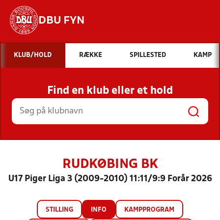
DBU FYN
Hvad vil du søge efter?
KLUB/HOLD
RÆKKE
SPILLESTED
KAMP
INDHOLD OG NYHEDER
Find en klub eller et hold
STILLINGER, RESULTATER, KLUBBER OG
HOLD
RUDKØBING BK
U17 Piger Liga 3 (2009-2010) 11:11/9:9 Forår 2026
STILLING
INFO
KAMPPROGRAM