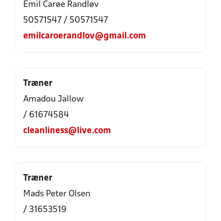
Emil Carøe Randløv
50571547 / 50571547
emilcaroerandlov@gmail.com
Træner
Amadou Jallow
/ 61674584
cleanliness@live.com
Træner
Mads Peter Olsen
/ 31653519