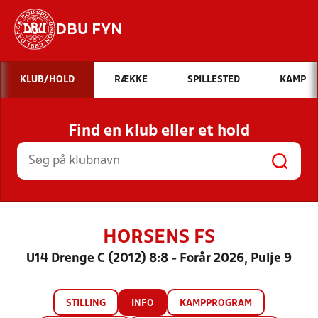
DBU FYN
Hvad vil du søge efter?
KLUB/HOLD
RÆKKE
SPILLESTED
KAMP
INDHOLD OG NYHEDER
Find en klub eller et hold
STILLINGER, RESULTATER, KLUBBER OG
HOLD
HORSENS FS
U14 Drenge C (2012) 8:8 - Forår 2026, Pulje 9
STILLING
INFO
KAMPPROGRAM