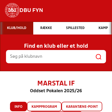
DBU FYN
Hvad vil du søge efter?
KLUB/HOLD
RÆKKE
SPILLESTED
KAMP
INDHOLD OG NYHEDER
Find en klub eller et hold
STILLINGER, RESULTATER, KLUBBER OG
HOLD
MARSTAL IF
Oddset Pokalen 2025/26
INFO
KAMPPROGRAM
KARANTÆNE-POINT