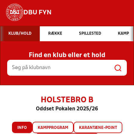
DBU FYN
Hvad vil du søge efter?
KLUB/HOLD
RÆKKE
SPILLESTED
KAMP
INDHOLD OG NYHEDER
Find en klub eller et hold
STILLINGER, RESULTATER, KLUBBER OG
HOLD
HOLSTEBRO B
Oddset Pokalen 2025/26
INFO
KAMPPROGRAM
KARANTÆNE-POINT