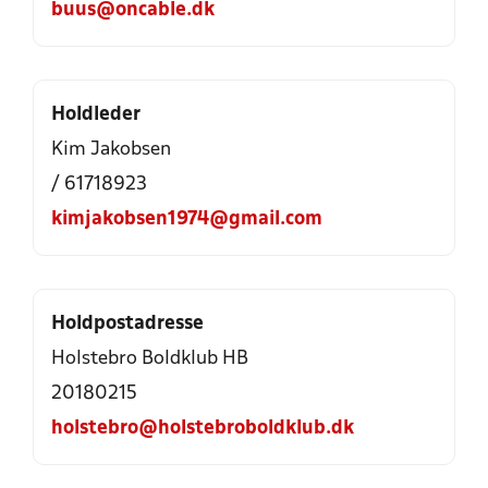
buus@oncable.dk
Holdleder
Kim Jakobsen
/ 61718923
kimjakobsen1974@gmail.com
Holdpostadresse
Holstebro Boldklub HB
20180215
holstebro@holstebroboldklub.dk