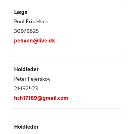
Læge
Poul Erik Hven
30979625
pehven@live.dk
Holdleder
Peter Fejerskov
21492423
hch17189@gmail.com
Holdleder