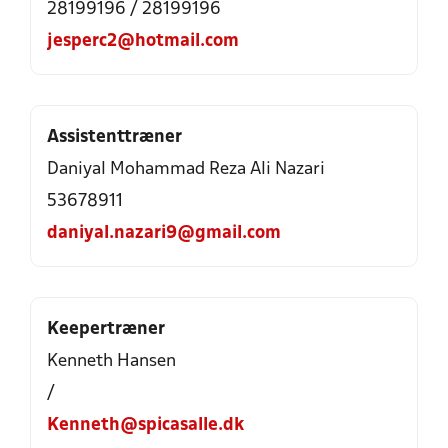
28199196 / 28199196
jesperc2@hotmail.com
Assistenttræner
Daniyal Mohammad Reza Ali Nazari
53678911
daniyal.nazari9@gmail.com
Keepertræner
Kenneth Hansen
/
Kenneth@spicasalle.dk