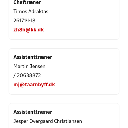
Cheftræner
Timos Adraktas
26171448
zh8b@kk.dk
Assistenttræner
Martin Jensen
/ 20638872
mj@taarnbyff.dk
Assistenttræner
Jesper Overgaard Christiansen