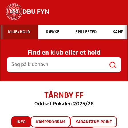
DBU FYN
Hvad vil du søge efter?
KLUB/HOLD
RÆKKE
SPILLESTED
KAMP
INDHOLD OG NYHEDER
Find en klub eller et hold
STILLINGER, RESULTATER, KLUBBER OG
HOLD
TÅRNBY FF
Oddset Pokalen 2025/26
INFO
KAMPPROGRAM
KARANTÆNE-POINT